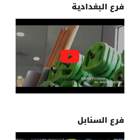
فرع البغدادية
فرع السنابل