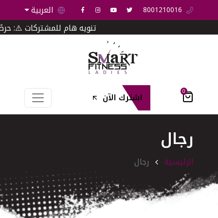
العربية
8001210016
تنويه هام للمشتركات ⚠️: حرصًا على ت
0
اشترك الآن
رجال
الرئيسية
رجال